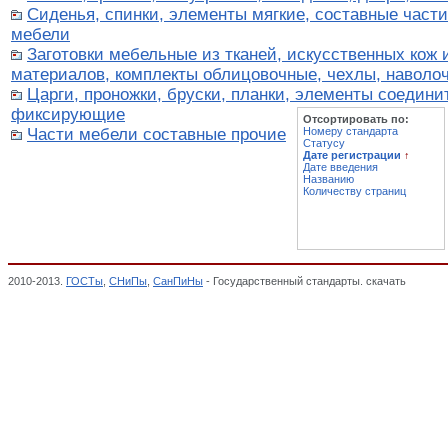
Сиденья, спинки, элементы мягкие, составные част
мебели
Заготовки мебельные из тканей, искусственных кож
материалов, комплекты облицовочные, чехлы, наволо
Царги, проножки, бруски, планки, элементы соедини
фиксирующие
Отсортировать по:
Части мебели составные прочие
Номеру стандарта
Статусу
Дате регистрации
↑
Дате введения
Названию
Количеству страниц
2010-2013.
ГОСТы
,
СНиПы
,
СанПиНы
- Государственный стандарты. скачать
Составн