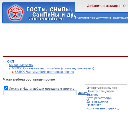
Добавить в закладки
О 
Нормативные документы размещены
ОКП
560000 МЕБЕЛЬ
568000 Составные части мебели (кроме гнуто-клееных)
568900 Части мебели составные прочие
Части мебели составные прочие
Отсортировать по:
Искать в
Части мебели составные прочие
Номеру стандарта
Искать!
Статусу
Дате регистрации
Дате введения
Названию
Количеству страниц
↑