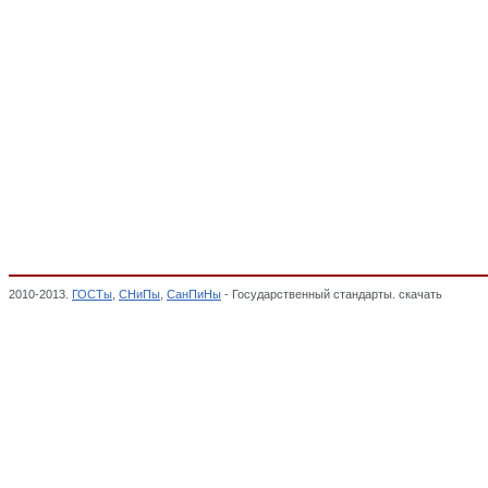
2010-2013.
ГОСТы
,
СНиПы
,
СанПиНы
- Государственный стандарты. скачать
Части м