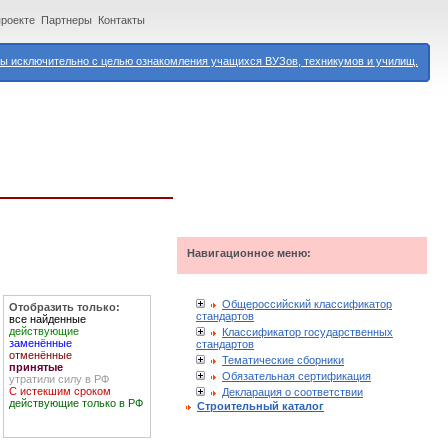
проекте
Партнеры
Контакты
 исключительно с целью ознакомления учащихся ВУЗов, техникумов и училищ.
Навигационное меню:
Общероссийский классификатор
Отобразить только:
стандартов
все найденные
действующие
Классификатор государственных
заменённые
стандартов
отменённые
Тематические сборники
принятые
Обязательная сертификация
утратили силу в РФ
С истекшим сроком
Декларация о соответствии
действующие только в РФ
Строительный каталог