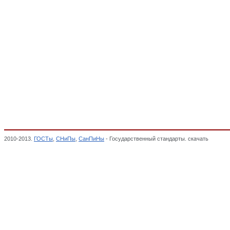
2010-2013.
ГОСТы
,
СНиПы
,
СанПиНы
- Государственный стандарты. скачать
Части м