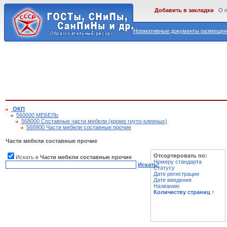
Добавить в закладки
О 
Нормативные документы размещены
ОКП
560000 МЕБЕЛЬ
568000 Составные части мебели (кроме гнуто-клееных)
568900 Части мебели составные прочие
Части мебели составные прочие
Отсортировать по:
Искать в
Части мебели составные прочие
Номеру стандарта
Искать!
Статусу
Дате регистрации
Дате введения
Названию
Количеству страниц
↑