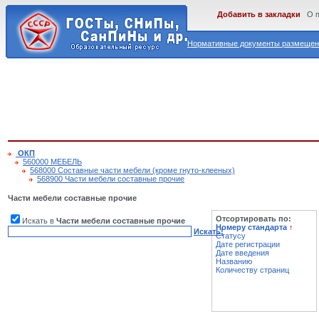
Добавить в закладки
О 
Нормативные документы размещены
ОКП
560000 МЕБЕЛЬ
568000 Составные части мебели (кроме гнуто-клееных)
568900 Части мебели составные прочие
Части мебели составные прочие
Отсортировать по:
Искать в
Части мебели составные прочие
Номеру стандарта
↑
Искать!
Статусу
Дате регистрации
Дате введения
Названию
Количеству страниц