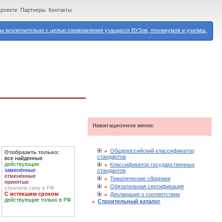
проекте
Партнеры
Контакты
 исключительно с целью ознакомления учащихся ВУЗов, техникумов и училищ.
Навигационное меню:
Общероссийский классификатор
Отобразить только:
стандартов
все найденные
действующие
Классификатор государственных
заменённые
стандартов
отменённые
Тематические сборники
принятые
Обязательная сертификация
утратили силу в РФ
С истекшим сроком
Декларация о соответствии
действующие только в РФ
Строительный каталог