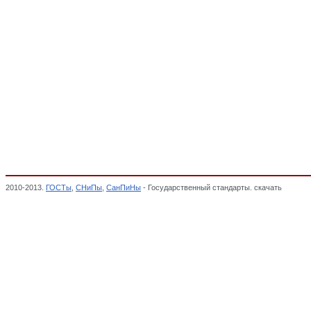
2010-2013.
ГОСТы
,
СНиПы
,
СанПиНы
- Государственный стандарты. скачать
Части м