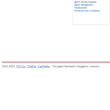
Дате регистрации
Дате введения
Названию
Количеству страниц
2010-2013.
ГОСТы
,
СНиПы
,
СанПиНы
- Государственный стандарты. скачать
Заготов
чехлы, наволочки для мебели, Составные части мебели (кроме гнуто-клееных), МЕБ