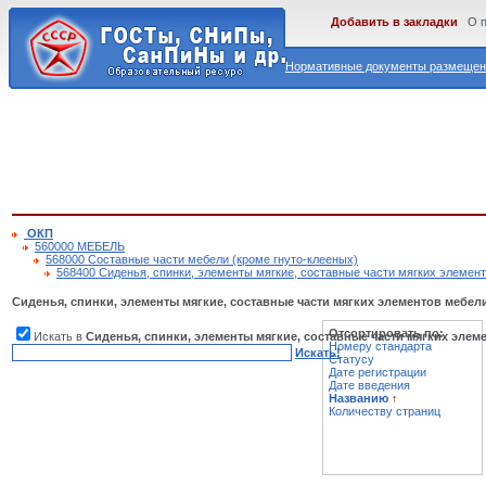
Добавить в закладки
О 
Нормативные документы размещены
ОКП
560000 МЕБЕЛЬ
568000 Составные части мебели (кроме гнуто-клееных)
568400 Сиденья, спинки, элементы мягкие, составные части мягких элемен
Сиденья, спинки, элементы мягкие, составные части мягких элементов мебел
Отсортировать по:
Искать в
Сиденья, спинки, элементы мягкие, составные части мягких элем
Номеру стандарта
Искать!
Статусу
Дате регистрации
Дате введения
Названию
↑
Количеству страниц