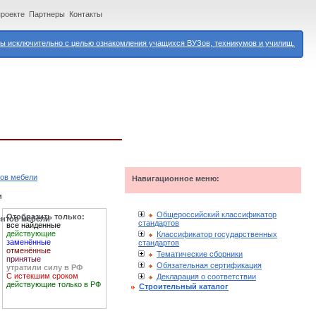
проекте
Партнеры
Контакты
 исключительно с целью ознакомления учащихся ВУЗов, техникумов и училищ.
тов мебели
Навигационное меню:
и
Общероссийский классификатор
Отобразить только:
ентов мебели
стандартов
все найденные
действующие
Классификатор государственных
заменённые
стандартов
отменённые
Тематические сборники
принятые
Обязательная сертификация
утратили силу в РФ
С истекшим сроком
Декларация о соответствии
действующие только в РФ
Строительный каталог