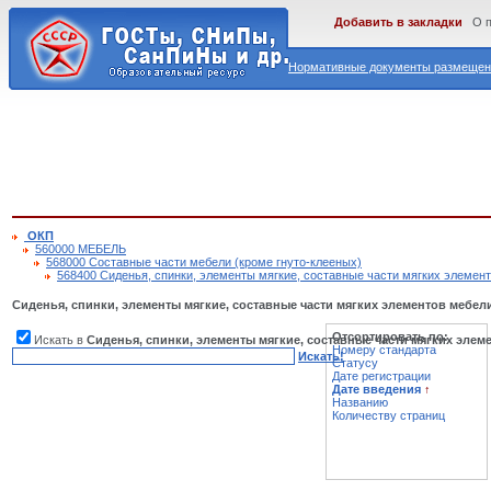
Добавить в закладки
О 
Нормативные документы размещены
ОКП
560000 МЕБЕЛЬ
568000 Составные части мебели (кроме гнуто-клееных)
568400 Сиденья, спинки, элементы мягкие, составные части мягких элемен
Сиденья, спинки, элементы мягкие, составные части мягких элементов мебел
Отсортировать по:
Искать в
Сиденья, спинки, элементы мягкие, составные части мягких элем
Номеру стандарта
Искать!
Статусу
Дате регистрации
Дате введения
↑
Названию
Количеству страниц