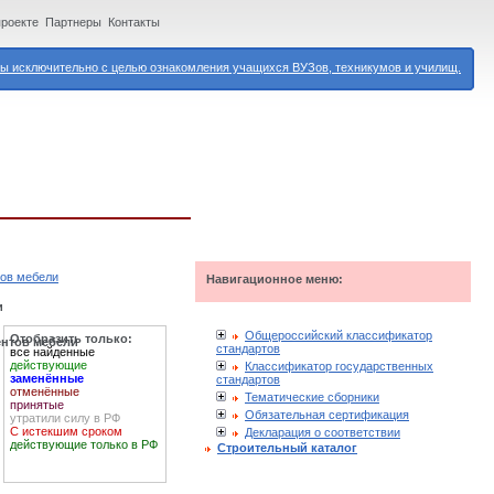
проекте
Партнеры
Контакты
 исключительно с целью ознакомления учащихся ВУЗов, техникумов и училищ.
тов мебели
Навигационное меню:
и
Общероссийский классификатор
Отобразить только:
ентов мебели
стандартов
все найденные
действующие
Классификатор государственных
заменённые
стандартов
отменённые
Тематические сборники
принятые
Обязательная сертификация
утратили силу в РФ
С истекшим сроком
Декларация о соответствии
действующие только в РФ
Строительный каталог