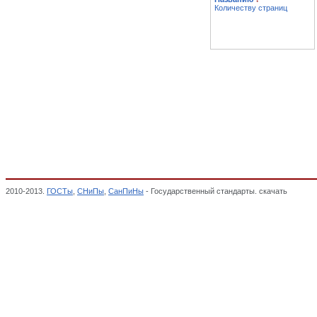
Количеству страниц
2010-2013.
ГОСТы
,
СНиПы
,
СанПиНы
- Государственный стандарты. скачать
Сиденья
(кроме гнуто-клееных), МЕБЕЛЬ, ОКП,