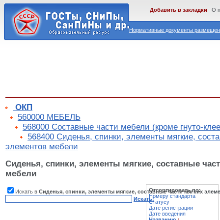
Добавить в закладки
О 
Нормативные документы размещены
ОКП
560000 МЕБЕЛЬ
568000 Составные части мебели (кроме гнуто-кле
568400 Сиденья, спинки, элементы мягкие, сост
элементов мебели
Сиденья, спинки, элементы мягкие, составные час
мебели
Отсортировать по:
Искать в
Сиденья, спинки, элементы мягкие, составные части мягких элем
Номеру стандарта
Искать!
Статусу
Дате регистрации
Дате введения
Названию
↓