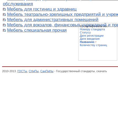
обслуживания
Мебель для гостиниц и здравниц
Мебель театрально-зрелищных предприятий и учре
Мебель для административных помещений
Мебель для вокзалов, финансовых учреждений и пр
Отсортировать по:
Мебель специальная прочая
Номеру стандарта
Статусу
Дате регистрации
Дате введения
Названию
↑
Количеству страниц
2010-2013.
ГОСТы
,
СНиПы
,
СанПиНы
- Государственный стандарты. скачать
Мебель 