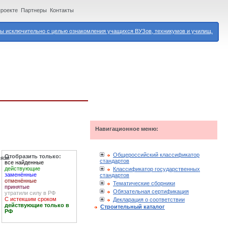
проекте
Партнеры
Контакты
 исключительно с целью ознакомления учащихся ВУЗов, техникумов и училищ.
Навигационное меню:
Общероссийский классификатор
Отобразить только:
вязи
стандартов
все найденные
действующие
Классификатор государственных
заменённые
стандартов
отменённые
Тематические сборники
принятые
Обязательная сертификация
утратили силу в РФ
С истекшим сроком
Декларация о соответствии
действующие только в
Строительный каталог
РФ