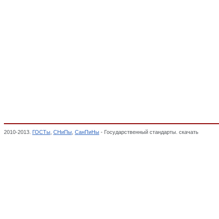
2010-2013.
ГОСТы
,
СНиПы
,
СанПиНы
- Государственный стандарты. скачать
Мебель 
МЕБЕЛЬ, ОКП,