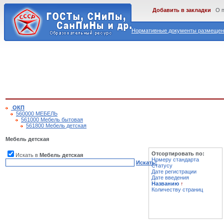
Добавить в закладки
О 
Нормативные документы размещены
ОКП
560000 МЕБЕЛЬ
561000 Мебель бытовая
561800 Мебель детская
Мебель детская
Отсортировать по:
Искать в
Мебель детская
Номеру стандарта
Искать!
Статусу
Дате регистрации
Дате введения
Названию
↑
Количеству страниц