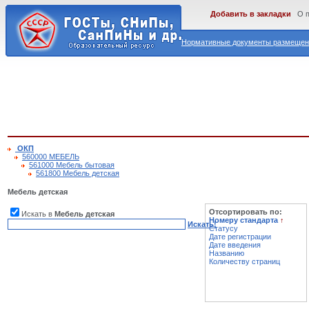
Добавить в закладки
О 
Нормативные документы размещены
ОКП
560000 МЕБЕЛЬ
561000 Мебель бытовая
561800 Мебель детская
Мебель детская
Отсортировать по:
Искать в
Мебель детская
Номеру стандарта
↑
Искать!
Статусу
Дате регистрации
Дате введения
Названию
Количеству страниц