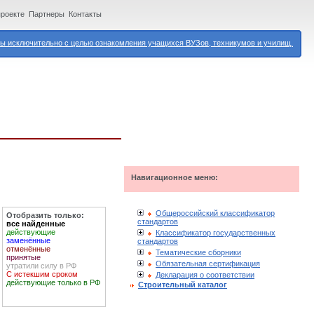
проекте
Партнеры
Контакты
 исключительно с целью ознакомления учащихся ВУЗов, техникумов и училищ.
Навигационное меню:
Общероссийский классификатор
Отобразить только:
стандартов
все найденные
действующие
Классификатор государственных
заменённые
стандартов
отменённые
Тематические сборники
принятые
Обязательная сертификация
утратили силу в РФ
С истекшим сроком
Декларация о соответствии
действующие только в РФ
Строительный каталог