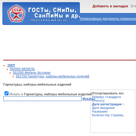
Добавить в закладки
О 
Нормативные документы размещены
ОКП
560000 МЕБЕЛЬ
561000 Мебель бытовая
561700 Гарнитуры, наборы мебельных изделий
Гарнитуры, наборы мебельных изделий
Отсортировать по:
Искать в
Гарнитуры, наборы мебельных изделий
Номеру стандарта
Искать!
Статусу
Дате регистрации
↑
Дате введения
Названию
Количеству страниц