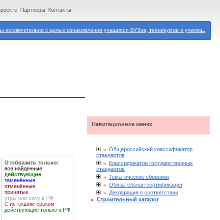
проекте
Партнеры
Контакты
 исключительно с целью ознакомления учащихся ВУЗов, техникумов и училищ.
Навигационное меню:
Общероссийский классификатор
стандартов
Отобразить только:
Классификатор государственных
все найденные
стандартов
действующие
Тематические сборники
заменённые
Обязательная сертификация
отменённые
принятые
Декларация о соответствии
утратили силу в РФ
Строительный каталог
С истекшим сроком
действующие только в РФ