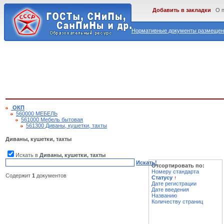
Добавить в закладки
О 
Нормативные документы размещены
ОКП
560000 МЕБЕЛЬ
561000 Мебель бытовая
561300 Диваны, кушетки, тахты
Диваны, кушетки, тахты
Искать в
Диваны, кушетки, тахты
Искать!
Отсортировать по:
Номеру стандарта
Содержит
1
документов
Статусу
↑
Дате регистрации
Дате введения
Названию
Количеству страниц