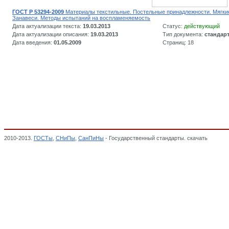
ГОСТ Р 53294-2009
Материалы текстильные. Постельные принадлежности. Мягки
Занавеси. Методы испытаний на воспламеняемость
Дата актуализации текста:
19.03.2013
Статус:
действующий
Дата актуализации описания:
19.03.2013
Тип документа:
стандар
Дата введения:
01.05.2009
Страниц: 18
2010-2013.
ГОСТы
,
СНиПы
,
СанПиНы
- Государственный стандарты. скачать
Диваны,