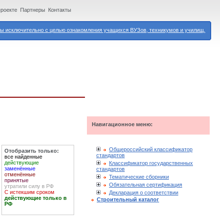
проекте
Партнеры
Контакты
 исключительно с целью ознакомления учащихся ВУЗов, техникумов и училищ.
Навигационное меню:
Общероссийский классификатор
Отобразить только:
стандартов
все найденные
действующие
Классификатор государственных
заменённые
стандартов
отменённые
Тематические сборники
принятые
Обязательная сертификация
утратили силу в РФ
С истекшим сроком
Декларация о соответствии
действующие только в
Строительный каталог
РФ