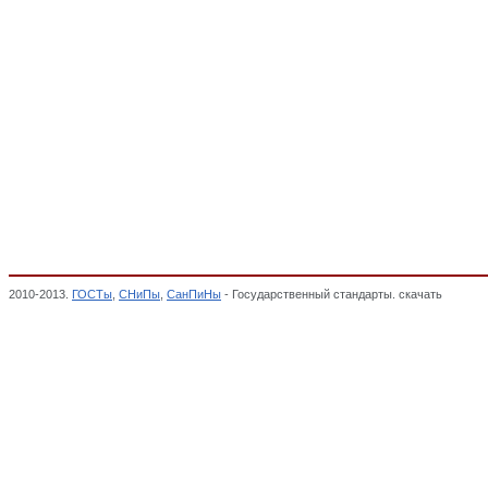
2010-2013.
ГОСТы
,
СНиПы
,
СанПиНы
- Государственный стандарты. скачать
Диваны,