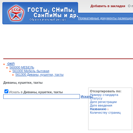
Добавить в закладки
О 
Нормативные документы размещены
ОКП
560000 МЕБЕЛЬ
561000 Мебель бытовая
561300 Диваны, кушетки, тахты
Диваны, кушетки, тахты
Отсортировать по:
Искать в
Диваны, кушетки, тахты
Номеру стандарта
Искать!
Статусу
Дате регистрации
Дате введения
Названию
↓
Количеству страниц