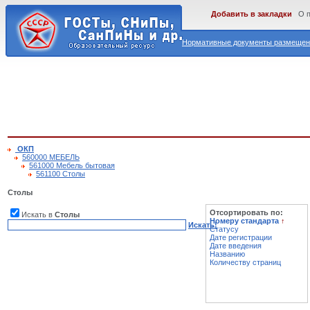
Добавить в закладки
О 
Нормативные документы размещены
ОКП
560000 МЕБЕЛЬ
561000 Мебель бытовая
561100 Столы
Столы
Отсортировать по:
Искать в
Столы
Номеру стандарта
↑
Искать!
Статусу
Дате регистрации
Дате введения
Названию
Количеству страниц