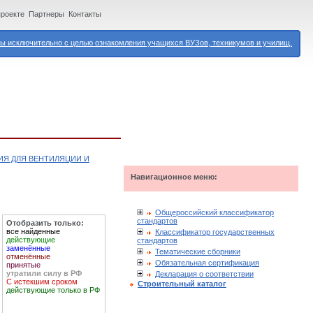
проекте
Партнеры
Контакты
 исключительно с целью ознакомления учащихся ВУЗов, техникумов и училищ.
ИЯ ДЛЯ ВЕНТИЛЯЦИИ И
Навигационное меню:
Общероссийский классификатор
стандартов
Отобразить только:
все найденные
Классификатор государственных
действующие
стандартов
заменённые
Тематические сборники
отменённые
Обязательная сертификация
принятые
утратили силу в РФ
Декларация о соответствии
С истекшим сроком
Строительный каталог
действующие только в РФ