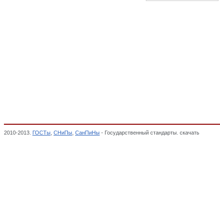
2010-2013.
ГОСТы
,
СНиПы
,
СанПиНы
- Государственный стандарты. скачать
Петли 
КОНДИЦИОНИРОВАНИЯ). ЗАМОЧНЫЕ И СКОБЯНЫЕ ИЗДЕЛИЯ, ОКП,