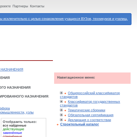
проекте
Партнеры
Контакты
 исключительно с целью ознакомления учащихся ВУЗов, техникумов и училищ.
 НАЗНАЧЕНИЯ
Навигационное меню:
ЧЕНИЯ
ОГО НАЗНАЧЕНИЯ
Общероссийский классификатор
ЗИРОВАННОГО НАЗНАЧЕНИЯ
:
стандартов
Классификатор государственных
стандартов
арфора
Тематические сборники
ромышленности, узлы
Обязательная сертификация
Декларация о соответствии
Отобразить только:
Строительный каталог
все найденные
действующие
заменённые
отменённые