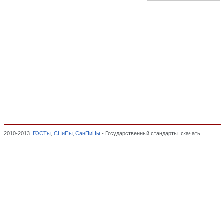
2010-2013.
ГОСТы
,
СНиПы
,
СанПиНы
- Государственный стандарты. скачать
Машины 
гидрогенераторы, электропреобразователи крупные, МАШИНЫ ЭЛЕКТРИЧЕСКИЕ, О