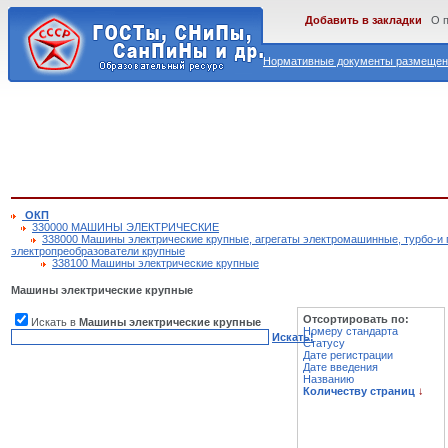
Добавить в закладки
О 
Нормативные документы размещены
ОКП
330000 МАШИНЫ ЭЛЕКТРИЧЕСКИЕ
338000 Машины электрические крупные, агрегаты электромашинные, турбо-и 
электропреобразователи крупные
338100 Машины электрические крупные
Машины электрические крупные
Отсортировать по:
Искать в
Машины электрические крупные
Номеру стандарта
Искать!
Статусу
Дате регистрации
Дате введения
Названию
Количеству страниц
↓