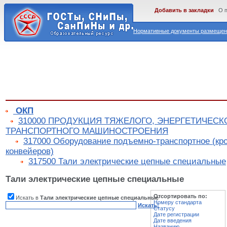
Добавить в закладки
О 
Нормативные документы размещены
ОКП
310000 ПРОДУКЦИЯ ТЯЖЕЛОГО, ЭНЕРГЕТИЧЕСК
ТРАНСПОРТНОГО МАШИНОСТРОЕНИЯ
317000 Оборудование подъемно-транспортное (кро
конвейеров)
317500 Тали электрические цепные специальные
Тали электрические цепные специальные
Отсортировать по:
Искать в
Тали электрические цепные специальные
Номеру стандарта
Искать!
Статусу
Дате регистрации
Дате введения
Названию