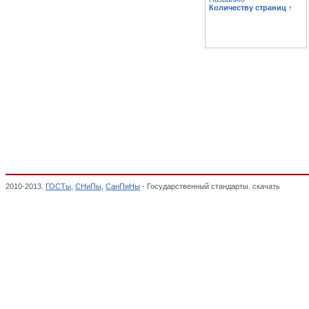
Количеству страниц
↑
2010-2013.
ГОСТы
,
СНиПы
,
СанПиНы
- Государственный стандарты. скачать
Тали эл
конвейеров), ПРОДУКЦИЯ ТЯЖЕЛОГО, ЭНЕРГЕТИЧЕСКОГО И ТРАНСПОРТНОГО