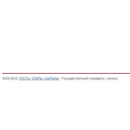
2010-2013.
ГОСТы
,
СНиПы
,
СанПиНы
- Государственный стандарты. скачать
Баллон
ОКП,