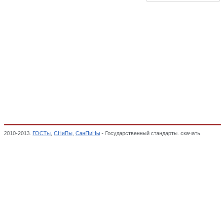
2010-2013.
ГОСТы
,
СНиПы
,
СанПиНы
- Государственный стандарты. скачать
Глава 1