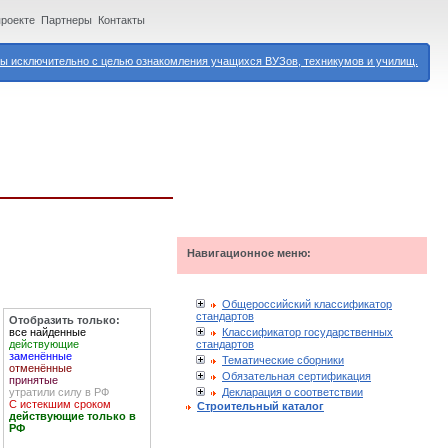
проекте
Партнеры
Контакты
 исключительно с целью ознакомления учащихся ВУЗов, техникумов и училищ.
Навигационное меню:
Общероссийский классификатор
стандартов
Отобразить только:
Классификатор государственных
все найденные
стандартов
действующие
заменённые
Тематические сборники
отменённые
Обязательная сертификация
принятые
Декларация о соответствии
утратили силу в РФ
С истекшим сроком
Строительный каталог
действующие только в
РФ