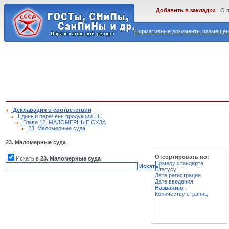
Добавить в закладки
О 
Нормативные документы размещены
Декларация о соответствии
Единый перечень продукции ТС
Глава 12. МАЛОМЕРНЫЕ СУДА
23. Маломерные суда
23. Маломерные суда
Отсортировать по:
Искать в
23. Маломерные суда
Номеру стандарта
Искать!
Статусу
Дате регистрации
Дате введения
Названию
↓
Количеству страниц