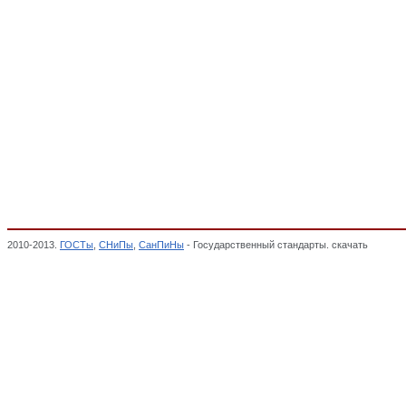
2010-2013.
ГОСТы
,
СНиПы
,
СанПиНы
- Государственный стандарты. скачать
23. Мал
соответствии,