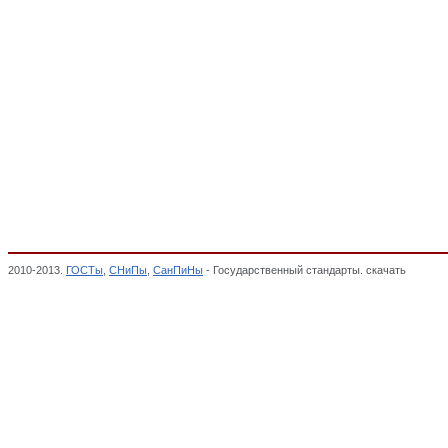
2010-2013.
ГОСТы
,
СНиПы
,
СанПиНы
- Государственный стандарты. скачать
23. Мал
соответствии,