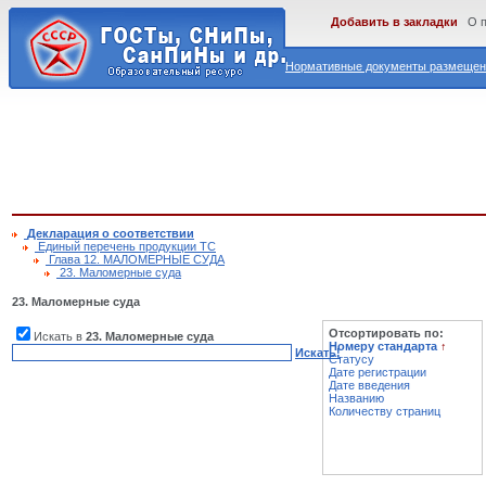
Добавить в закладки
О 
Нормативные документы размещены
Декларация о соответствии
Единый перечень продукции ТС
Глава 12. МАЛОМЕРНЫЕ СУДА
23. Маломерные суда
23. Маломерные суда
Отсортировать по:
Искать в
23. Маломерные суда
Номеру стандарта
↑
Искать!
Статусу
Дате регистрации
Дате введения
Названию
Количеству страниц