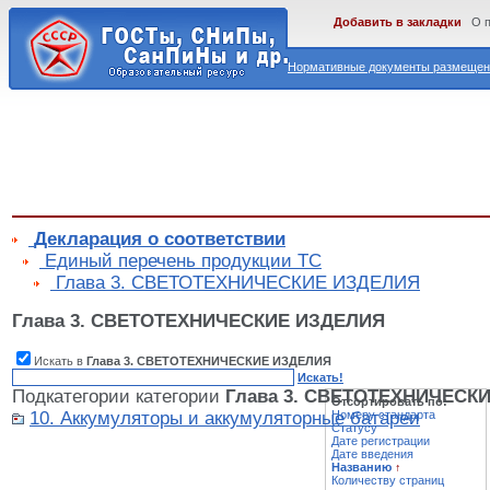
Добавить в закладки
О 
Нормативные документы размещены
Декларация о соответствии
Единый перечень продукции ТС
Глава 3. СВЕТОТЕХНИЧЕСКИЕ ИЗДЕЛИЯ
Глава 3. СВЕТОТЕХНИЧЕСКИЕ ИЗДЕЛИЯ
Искать в
Глава 3. СВЕТОТЕХНИЧЕСКИЕ ИЗДЕЛИЯ
Искать!
Подкатегории категории
Глава 3. СВЕТОТЕХНИЧЕСК
Отсортировать по:
10. Аккумуляторы и аккумуляторные батареи
Номеру стандарта
Статусу
Дате регистрации
Дате введения
Названию
↑
Количеству страниц