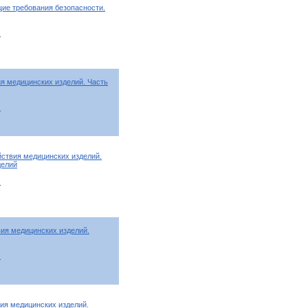
щие требования безопасности.
т
я медицинских изделий. Часть
т
йствия медицинских изделий.
делий
т
ия медицинских изделий.
т
ия медицинских изделий.