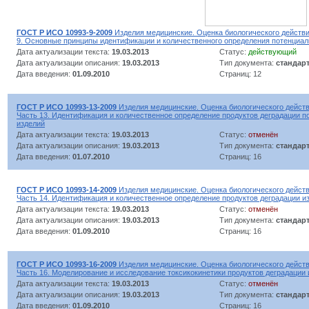
ГОСТ Р ИСО 10993-9-2009
Изделия медицинские. Оценка биологического действи
9. Основные принципы идентификации и количественного определения потенциал
Дата актуализации текста:
19.03.2013
Статус:
действующий
Дата актуализации описания:
19.03.2013
Тип документа:
стандар
Дата введения:
01.09.2010
Страниц: 12
ГОСТ Р ИСО 10993-13-2009
Изделия медицинские. Оценка биологического действ
Часть 13. Идентификация и количественное определение продуктов деградации 
изделий
Дата актуализации текста:
19.03.2013
Статус:
отменён
Дата актуализации описания:
19.03.2013
Тип документа:
стандар
Дата введения:
01.07.2010
Страниц: 16
ГОСТ Р ИСО 10993-14-2009
Изделия медицинские. Оценка биологического действ
Часть 14. Идентификация и количественное определение продуктов деградации и
Дата актуализации текста:
19.03.2013
Статус:
отменён
Дата актуализации описания:
19.03.2013
Тип документа:
стандар
Дата введения:
01.09.2010
Страниц: 16
ГОСТ Р ИСО 10993-16-2009
Изделия медицинские. Оценка биологического действ
Часть 16. Моделирование и исследование токсикокинетики продуктов деградации
Дата актуализации текста:
19.03.2013
Статус:
отменён
Дата актуализации описания:
19.03.2013
Тип документа:
стандар
Дата введения:
01.09.2010
Страниц: 16