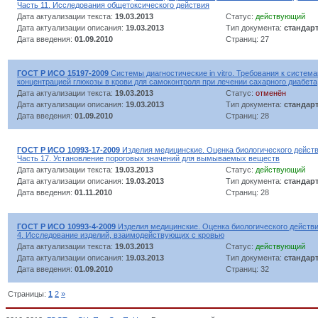
Часть 11. Исследования общетоксического действия
Дата актуализации текста:
19.03.2013
Статус:
действующий
Дата актуализации описания:
19.03.2013
Тип документа:
стандар
Дата введения:
01.09.2010
Страниц: 27
ГОСТ Р ИСО 15197-2009
Системы диагностические in vitro. Требования к систем
концентрацией глюкозы в крови для самоконтроля при лечении сахарного диабета
Дата актуализации текста:
19.03.2013
Статус:
отменён
Дата актуализации описания:
19.03.2013
Тип документа:
стандар
Дата введения:
01.09.2010
Страниц: 28
ГОСТ Р ИСО 10993-17-2009
Изделия медицинские. Оценка биологического действ
Часть 17. Установление пороговых значений для вымываемых веществ
Дата актуализации текста:
19.03.2013
Статус:
действующий
Дата актуализации описания:
19.03.2013
Тип документа:
стандар
Дата введения:
01.11.2010
Страниц: 28
ГОСТ Р ИСО 10993-4-2009
Изделия медицинские. Оценка биологического действи
4. Исследование изделий, взаимодействующих с кровью
Дата актуализации текста:
19.03.2013
Статус:
действующий
Дата актуализации описания:
19.03.2013
Тип документа:
стандар
Дата введения:
01.09.2010
Страниц: 32
Страницы:
1
2
»