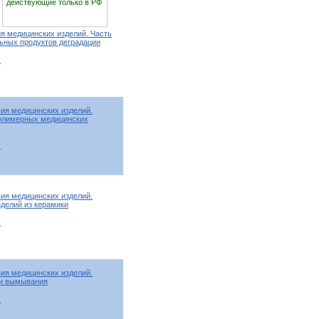
действующие только в РФ
я медицинских изделий. Часть
ьных продуктов деградации
т
ия медицинских изделий.
полимерных медицинских
т
ия медицинских изделий.
зделий из керамики
т
ия медицинских изделий.
 и вымывания
т