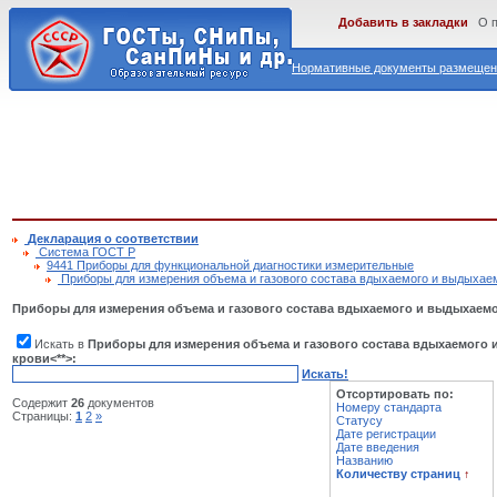
Добавить в закладки
О 
Нормативные документы размещены
Декларация о соответствии
Cистема ГОСТ Р
9441 Приборы для функциональной диагностики измерительные
Приборы для измерения объема и газового состава вдыхаемого и выдыхаемо
Приборы для измерения объема и газового состава вдыхаемого и выдыхаемог
Искать в
Приборы для измерения объема и газового состава вдыхаемого 
крови<**>:
Искать!
Отсортировать по:
Содержит
26
документов
Номеру стандарта
Страницы:
1
2
»
Статусу
Дате регистрации
Дате введения
Названию
Количеству страниц
↑