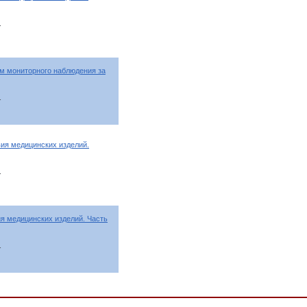
т
ам мониторного наблюдения за
т
ия медицинских изделий.
т
я медицинских изделий. Часть
т