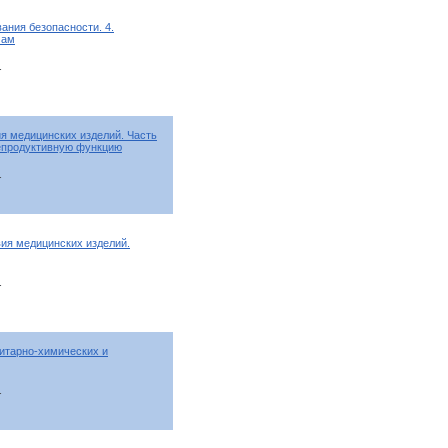
ания безопасности. 4.
мам
т
я медицинских изделий. Часть
репродуктивную функцию
т
ия медицинских изделий.
т
итарно-химических и
т