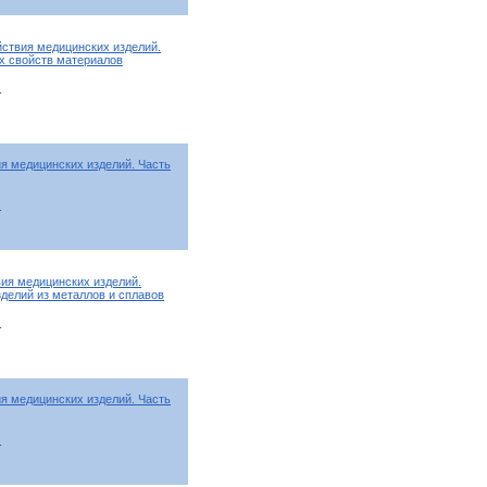
йствия медицинских изделий.
х свойств материалов
т
я медицинских изделий. Часть
т
ия медицинских изделий.
зделий из металлов и сплавов
т
я медицинских изделий. Часть
т