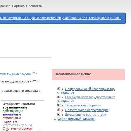
проекте
Партнеры
Контакты
 исключительно с целью ознакомления учащихся ВУЗов, техникумов и училищ.
го воздуха и крови<**>:
Навигационное меню:
о воздуха и крови<**>:
Общероссийский классификатор
и выдыхаемого воздуха и
стандартов
Классификатор государственных
стандартов
Отобразить только:
Тематические сборники
все найденные
Обязательная сертификация
действующие
заменённые
Декларация о соответствии
отменённые
Строительный каталог
принятые
утратили силу в РФ
С истекшим сроком