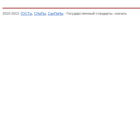
2010-2013.
ГОСТы
,
СНиПы
,
СанПиНы
- Государственный стандарты. скачать
Инструм
воздействия (зажимные), Cистема ГОСТ Р, Декларация о соответствии,