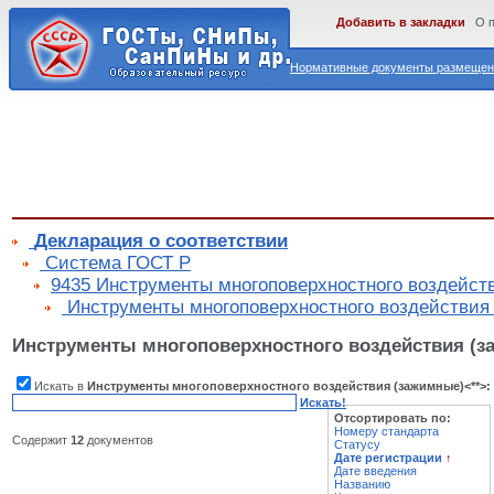
Добавить в закладки
О 
Нормативные документы размещены
Декларация о соответствии
Cистема ГОСТ Р
9435 Инструменты многоповерхностного воздейст
Инструменты многоповерхностного воздействия 
Инструменты многоповерхностного воздействия (з
Искать в
Инструменты многоповерхностного воздействия (зажимные)<**>:
Искать!
Отсортировать по:
Номеру стандарта
Содержит
12
документов
Статусу
Дате регистрации
↑
Дате введения
Названию