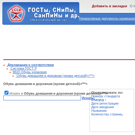
Добавить в закладки
О 
Нормативные документы размещены
Декларация о соответствии
Cистема ГОСТ Р
8820 Обувь хромовая
Обувь домашняя и дорожная (кроме детской)<***>
Обувь домашняя и дорожная (кроме детской)<***>
Отсортировать по:
Искать в
Обувь домашняя и дорожная (кроме детской)<***>
Номеру стандарта
Искать!
Статусу
↑
Дате регистрации
Дате введения
Названию
Количеству страниц