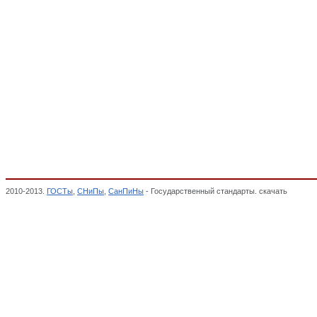
2010-2013.
ГОСТы
,
СНиПы
,
СанПиНы
- Государственный стандарты. скачать
Обувь д
соответствии,