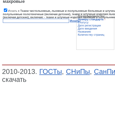
махровые
Искать в
Ткани чистольняные, льняные и полульняные бельевые и штучн
полульняные полотенечные (включая детские), ткани и штучные изделия ль
Отсортировать по:
(включая детские), включая: - ткани и штучные изделия льняные и полульня
Номеру стандарта
↑
Искать!
Статусу
Дате регистрации
Дате введения
Названию
Количеству страниц
2010-2013.
ГОСТы
,
СНиПы
,
СанП
скачать
Ткани чистольняные, льня
изделия льняные и полульняные п
штучные изделия льняные и полул
включая: - ткани и штучные изде
Ткани готовые льняные, Cистема Г