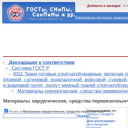
Добавить в закладки
О 
Нормативные документы размещены
Декларация о соответствии
Cистема ГОСТ Р
8311 Ткани готовые хлопчатобумажные, включая т
бязевой, сатиновой, подкладочной, ворсовой, суровой,
и марлевой групп, лоскут мерный тканей хлопчатобу
Материалы хирургические, средства перевязочн
Материалы хирургические, средства перевязочные<
Отсортировать по:
Искать в
Материалы хирургические, средства перевязочные<**>:
Номеру стандарта
Искать!
Статусу
Дате регистрации
↑
Дате введения
Названию