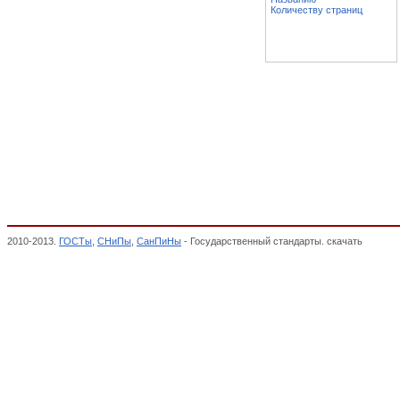
Количеству страниц
2010-2013.
ГОСТы
,
СНиПы
,
СанПиНы
- Государственный стандарты. скачать
Материа
ситцевой, бязевой, сатиновой, подкладочной, ворсовой, суровой, тарной, паковочн
соответствии,