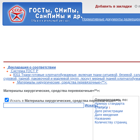
Добавить в закладки
О 
Нормативные документы размещены
Декларация о соответствии
Cистема ГОСТ Р
8311 Ткани готовые хлопчатобумажные, включая ткани ситцевой, бязевой, сат
суровой, тарной, паковочной и марлевой групп, лоскут мерный тканей хлопчатобум
Материалы хирургические, средства перевязочные<**>:
Материалы хирургические, средства перевязочные<**>:
Отсортировать по:
Искать в
Материалы хирургические, средства перевязочные<**>:
Номеру стандарта
Искать!
Статусу
↓
Дате регистрации
Дате введения
Названию
Количеству страниц