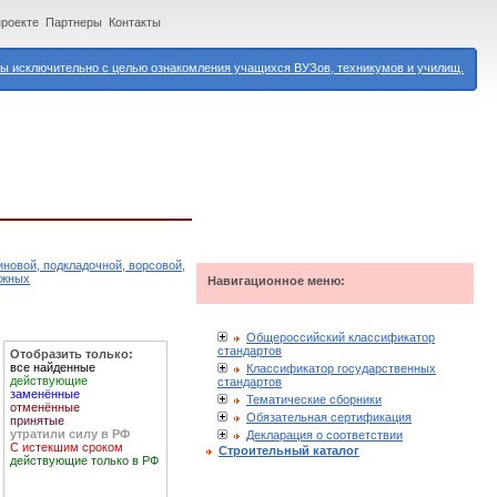
проекте
Партнеры
Контакты
 исключительно с целью ознакомления учащихся ВУЗов, техникумов и училищ.
иновой, подкладочной, ворсовой,
ажных
Навигационное меню:
Общероссийский классификатор
стандартов
Отобразить только:
все найденные
Классификатор государственных
действующие
стандартов
заменённые
Тематические сборники
отменённые
Обязательная сертификация
принятые
утратили силу в РФ
Декларация о соответствии
С истекшим сроком
Строительный каталог
действующие только в РФ