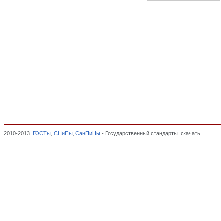
2010-2013.
ГОСТы
,
СНиПы
,
СанПиНы
- Государственный стандарты. скачать
Материа
тарной, паковочной и марлевой групп, лоскут мерный тканей хлопчатобумажных, Cис