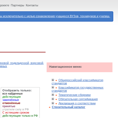
проекте
Партнеры
Контакты
 исключительно с целью ознакомления учащихся ВУЗов, техникумов и училищ.
иновой, подкладочной, ворсовой,
ажных
Навигационное меню:
Общероссийский классификатор
стандартов
Классификатор государственных
Отобразить только:
стандартов
все найденные
Тематические сборники
действующие
Обязательная сертификация
заменённые
отменённые
Декларация о соответствии
принятые
Строительный каталог
утратили силу в РФ
С истекшим сроком
действующие только в РФ