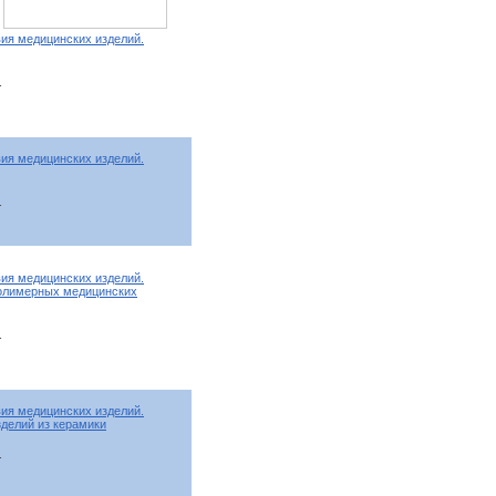
ия медицинских изделий.
т
ия медицинских изделий.
т
ия медицинских изделий.
полимерных медицинских
т
ия медицинских изделий.
зделий из керамики
т