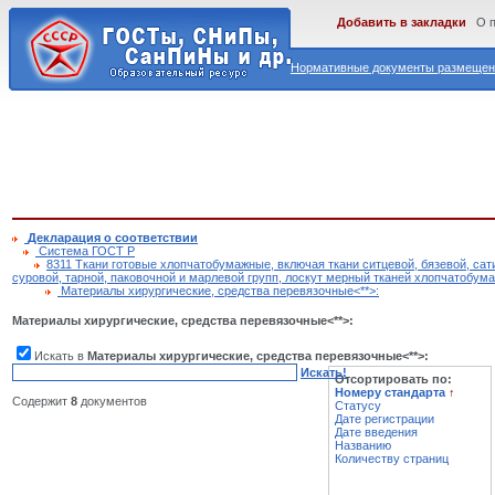
Добавить в закладки
О 
Нормативные документы размещены
Декларация о соответствии
Cистема ГОСТ Р
8311 Ткани готовые хлопчатобумажные, включая ткани ситцевой, бязевой, сат
суровой, тарной, паковочной и марлевой групп, лоскут мерный тканей хлопчатобум
Материалы хирургические, средства перевязочные<**>:
Материалы хирургические, средства перевязочные<**>:
Искать в
Материалы хирургические, средства перевязочные<**>:
Искать!
Отсортировать по:
Номеру стандарта
↑
Содержит
8
документов
Статусу
Дате регистрации
Дате введения
Названию
Количеству страниц