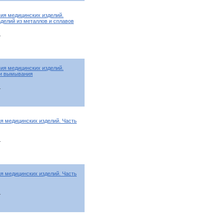
ия медицинских изделий.
зделий из металлов и сплавов
т
ия медицинских изделий.
 и вымывания
т
я медицинских изделий. Часть
т
я медицинских изделий. Часть
т