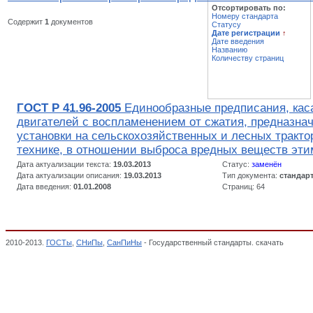
Отсортировать по:
Номеру стандарта
Содержит
1
документов
Статусу
Дате регистрации
↑
Дате введения
Названию
Количеству страниц
ГОСТ Р 41.96-2005
Единообразные предписания, ка
двигателей с воспламенением от сжатия, предназна
установки на сельскохозяйственных и лесных тракто
технике, в отношении выброса вредных веществ эт
Дата актуализации текста:
19.03.2013
Статус:
заменён
Дата актуализации описания:
19.03.2013
Тип документа:
стандар
Дата введения:
01.01.2008
Страниц: 64
2010-2013.
ГОСТы
,
СНиПы
,
СанПиНы
- Государственный стандарты. скачать
Двигате