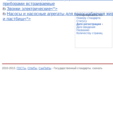
приборами встраиваемые
Звонки электрические<*>
Насосы и насосные агрегаты для водоснабжения жи
Отсортировать по:
и пастбищ<*>
Номеру стандарта
Статусу
Дате регистрации
↓
Дате введения
Названию
Количеству страниц
2010-2013.
ГОСТы
,
СНиПы
,
СанПиНы
- Государственный стандарты. скачать
Изделия
Декларация о соответствии,