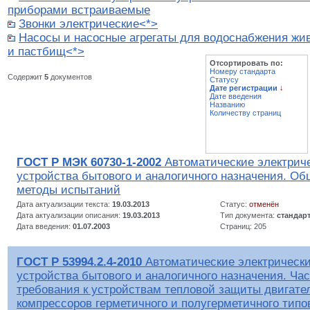
приборами встраиваемые
Звонки электрические<*>
Насосы и насосные агрегаты для водоснабжения жи
и пастбищ<*>
Отсортировать по:
Номеру стандарта
Содержит
5
документов
Статусу
Дате регистрации
↓
Дате введения
Названию
Количеству страниц
ГОСТ Р МЭК 60730-1-2002
Автоматические электрич
устройства бытового и аналогичного назначения. Об
методы испытаний
Дата актуализации текста:
19.03.2013
Статус:
отменён
Дата актуализации описания:
19.03.2013
Тип документа:
стандар
Дата введения:
01.07.2003
Страниц: 205
ГОСТ Р 53994.2.4-2010
Автоматические электрическ
устройства бытового и аналогичного назначения. Час
требования к устройствам тепловой защиты двигате
компрессоров герметичного и полугерметичного типо