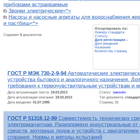
приборами встраиваемые
Звонки электрические<*>
Насосы и насосные агрегаты для водоснабжения жи
и пастбищ<*>
Отсортировать по:
Номеру стандарта
Содержит
5
документов
Статусу
Дате регистрации
↓
Дате введения
Названию
Количеству страниц
ГОСТ Р МЭК 730-2-9-94
Автоматические электричес
устройства бытового и аналогичного назначения. Д
требования к термочувствительным устройствам и 
Дата актуализации текста:
19.03.2013
Статус:
заменён
Дата актуализации описания:
19.03.2013
Тип документа:
стандар
Дата введения:
01.07.1995
Страниц: 26
ГОСТ Р 51318.12-99
Совместимость технических сре
электромагнитная. Радиопомехи индустриальные от
средств, моторных лодок и устройств с двигателями
сгорания. Нормы и методы испытаний