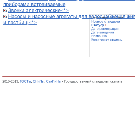
приборами встраиваемые
Звонки электрические<*>
Насосы и насосные агрегаты для водоснабжения жи
Отсортировать по:
и пастбищ<*>
Номеру стандарта
Статусу
↑
Дате регистрации
Дате введения
Названию
Количеству страниц
2010-2013.
ГОСТы
,
СНиПы
,
СанПиНы
- Государственный стандарты. скачать
Изделия
Декларация о соответствии,