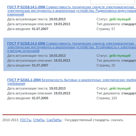
ГОСТ Р 51318.14.1-2006
Совместимость технических средств электромагнитная.
электрические инструменты и аналогичные устройства. Радиопомехи индустриа
измерений
Дата актуализации текста:
19.03.2013
Статус:
действующий
Дата актуализации описания:
19.03.2013
Тип документа:
стандар
Дата введения:
01.07.2007
Страниц: 57
ГОСТ Р 51318.14.2-2006
Совместимость технических средств электромагнитная.
электрические инструменты и аналогичные устройства. Устойчивость к электро
и методы испытаний
Дата актуализации текста:
19.03.2013
Статус:
действующий
Дата актуализации описания:
19.03.2013
Тип документа:
стандар
Дата введения:
01.07.2007
Страниц: 20
ГОСТ Р 52161.1-2004
Безопасность бытовых и аналогичных электрических прибор
требования
Дата актуализации текста:
19.03.2013
Статус:
действующий
Дата актуализации описания:
19.03.2013
Тип документа:
стандар
Дата введения:
01.07.2005
Страниц: 103
2010-2013.
ГОСТы
,
СНиПы
,
СанПиНы
- Государственный стандарты. скачать
Звонки 
электротехнические, Cистема ГОСТ Р, Декларация о соответствии,