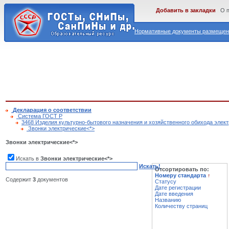
Добавить в закладки
О 
Нормативные документы размещены
Декларация о соответствии
Cистема ГОСТ Р
3468 Изделия культурно-бытового назначения и хозяйственного обихода элек
Звонки электрические<*>
Звонки электрические<*>
Искать в
Звонки электрические<*>
Искать!
Отсортировать по:
Номеру стандарта
↑
Содержит
3
документов
Статусу
Дате регистрации
Дате введения
Названию
Количеству страниц