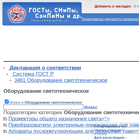
Добавить в закладки
О 
Нормативные документы размещены
Декларация о соответствии
Cистема ГОСТ Р
3461 Оборудование светотехническое
Оборудование светотехническое
Искать в
Оборудование светотехническое
Искать!
Подкатегории категории
Оборудование светотехниче
Прожекторы общего назначения света<*>
Преобразователи электронные понижающие для лам
Отсортировать по:
Аппараты пускорегулирующие для разрядных ламп<
Номеру стандарта
Статусу
Дате регистрации
↑