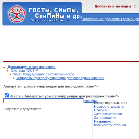
Добавить в закладки
О 
Нормативные документы размещены
Декларация о соответствии
Cистема ГОСТ Р
3461 Оборудование светотехническое
Аппараты пускорегулирующие для разрядных ламп<*>
Аппараты пускорегулирующие для разрядных ламп<*>
Искать в
Аппараты пускорегулирующие для разрядных ламп<*>
Искать!
Отсортировать по:
Номеру стандарта
Содержит
2
документов
Статусу
Дате регистрации
Дате введения
Названию
↑
Количеству страниц