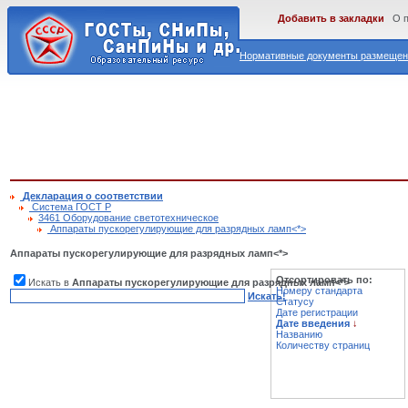
Добавить в закладки
О 
Нормативные документы размещены
Декларация о соответствии
Cистема ГОСТ Р
3461 Оборудование светотехническое
Аппараты пускорегулирующие для разрядных ламп<*>
Аппараты пускорегулирующие для разрядных ламп<*>
Отсортировать по:
Искать в
Аппараты пускорегулирующие для разрядных ламп<*>
Номеру стандарта
Искать!
Статусу
Дате регистрации
Дате введения
↓
Названию
Количеству страниц