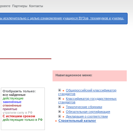
проекте
Партнеры
Контакты
 исключительно с целью ознакомления учащихся ВУЗов, техникумов и училищ.
Навигационное меню:
Общероссийский классификатор
Отобразить только:
стандартов
все найденные
действующие
Классификатор государственных
заменённые
стандартов
отменённые
Тематические сборники
принятые
Обязательная сертификация
утратили силу в РФ
С истекшим сроком
Декларация о соответствии
действующие только в РФ
Строительный каталог