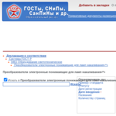
Добавить в закладки
О 
Нормативные документы размещены
Декларация о соответствии
Cистема ГОСТ Р
3461 Оборудование светотехническое
Преобразователи электронные понижающие для ламп накаливания<*>
Преобразователи электронные понижающие для ламп накаливания<*>
Отсортировать по:
Искать в
Преобразователи электронные понижающие для ламп накаливан
Номеру стандарта
Искать!
Статусу
Дате регистрации
Дате введения
↑
Названию
Количеству страниц