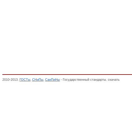
2010-2013.
ГОСТы
,
СНиПы
,
СанПиНы
- Государственный стандарты. скачать
Преобра
Cистема ГОСТ Р, Декларация о соответствии,