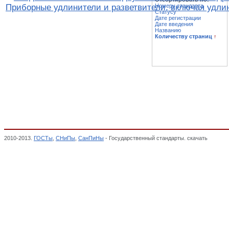
Приборные удлинители и разветвители, включая удли
Номеру стандарта
Статусу
Дате регистрации
Дате введения
Названию
Количеству страниц
↑
2010-2013.
ГОСТы
,
СНиПы
,
СанПиНы
- Государственный стандарты. скачать
Изделия