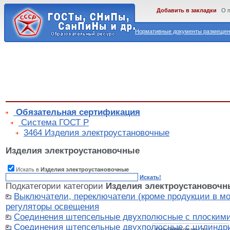
Добавить в закладки
О 
Нормативные документы размещены
Обязательная сертификация
Cистема ГОСТ Р
3464 Изделия электроустановочные
Изделия электроустановочные
Искать в
Изделия электроустановочные
Искать!
Подкатегории категории
Изделия электроустановочн
Выключатели, переключатели (кроме продукции в мо
регуляторы освещения
Соединения штепсельные двухполюсные с плоскими
Соединения штепсельные двухполюсные с цилиндри
Отсортировать по: