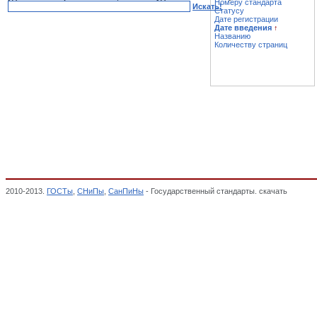
Номеру стандарта
Искать!
Статусу
Дате регистрации
Дате введения
↑
Названию
Количеству страниц
2010-2013.
ГОСТы
,
СНиПы
,
СанПиНы
- Государственный стандарты. скачать
Соедине
разветвители, включая удлинители на катушках, Изделия электроустановочные, Cис