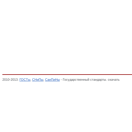
2010-2013.
ГОСТы
,
СНиПы
,
СанПиНы
- Государственный стандарты. скачать
Аппарат
Р, Обязательная сертификация,