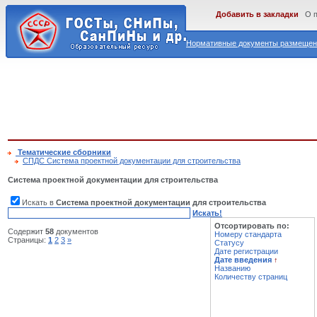
Добавить в закладки
О 
Нормативные документы размещены
Тематические сборники
СПДС Система проектной документации для строительства
Система проектной документации для строительства
Искать в
Система проектной документации для строительства
Искать!
Отсортировать по:
Содержит
58
документов
Номеру стандарта
Страницы:
1
2
3
»
Статусу
Дате регистрации
Дате введения
↑
Названию
Количеству страниц