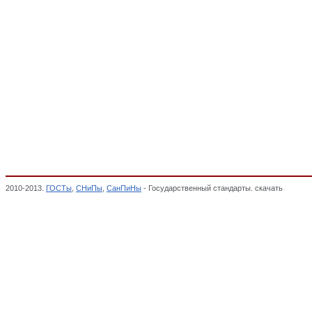
2010-2013.
ГОСТы
,
СНиПы
,
СанПиНы
- Государственный стандарты. скачать
Репрогр