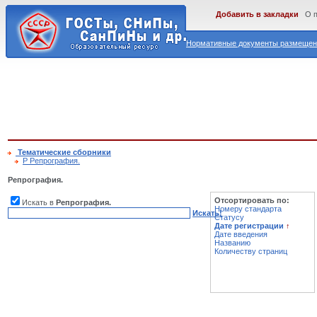
Добавить в закладки
О 
Нормативные документы размещены
Тематические сборники
Р Репрография.
Репрография.
Отсортировать по:
Искать в
Репрография.
Номеру стандарта
Искать!
Статусу
Дате регистрации
↑
Дате введения
Названию
Количеству страниц