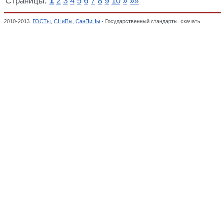
Страницы:
1
2
3
4
5
6
7
8
9
10
»
»»
2010-2013.
ГОСТы
,
СНиПы
,
СанПиНы
- Государственный стандарты. скачать
Общие п
радиоэлектроника и связь, Классификатор государственных стандартов,