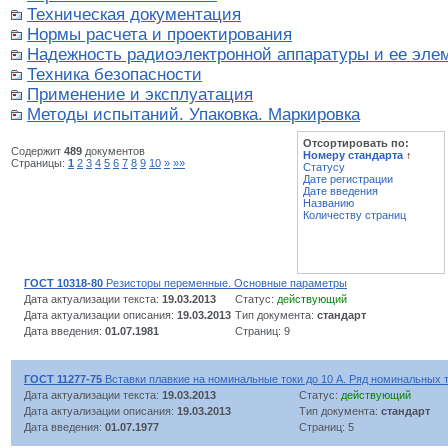
Техническая документация
Нормы расчета и проектирования
Надежность радиоэлектронной аппаратуры и ее эле
Техника безопасности
Применение и эксплуатация
Методы испытаний. Упаковка. Маркировка
Отсортировать по:
Содержит
489
документов
Номеру стандарта
↑
Страницы:
1
2
3
4
5
6
7
8
9
10
»
»»
Статусу
Дате регистрации
Дате введения
Названию
Количеству страниц
ГОСТ 10318-80
Резисторы переменные. Основные параметры
Дата актуализации текста:
19.03.2013
Статус:
действующий
Дата актуализации описания:
19.03.2013
Тип документа:
стандарт
Дата введения:
01.07.1981
Страниц: 9
ГОСТ 11277-75
Вставки плавкие на номинальные токи до 10 А. Ряд номинальных 
Дата актуализации текста:
19.03.2013
Статус:
действующий
Дата актуализации описания:
19.03.2013
Тип документа:
стандарт
Дата введения:
01.07.1977
Страниц: 5