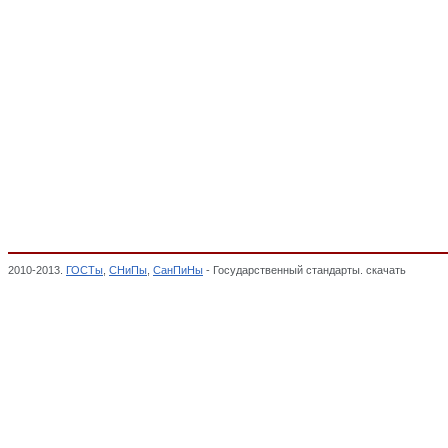
2010-2013.
ГОСТы
,
СНиПы
,
СанПиНы
- Государственный стандарты. скачать
Радиоак
государственных стандартов,