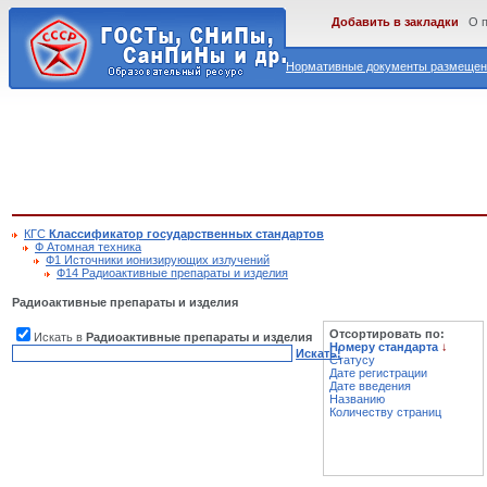
Добавить в закладки
О 
Нормативные документы размещены
КГС
Классификатор государственных стандартов
Ф Атомная техника
Ф1 Источники ионизирующих излучений
Ф14 Радиоактивные препараты и изделия
Радиоактивные препараты и изделия
Отсортировать по:
Искать в
Радиоактивные препараты и изделия
Номеру стандарта
↓
Искать!
Статусу
Дате регистрации
Дате введения
Названию
Количеству страниц